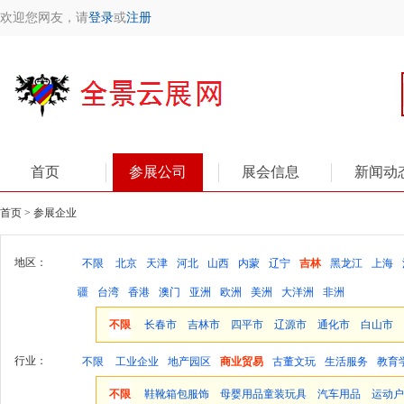
欢迎您网友，请
登录
或
注册
首页
参展公司
展会信息
新闻动
首页 > 参展企业
地区：
不限
北京
天津
河北
山西
内蒙
辽宁
吉林
黑龙江
上海
疆
台湾
香港
澳门
亚洲
欧洲
美洲
大洋洲
非洲
不限
长春市
吉林市
四平市
辽源市
通化市
白山市
行业：
不限
工业企业
地产园区
商业贸易
古董文玩
生活服务
教育
不限
鞋靴箱包服饰
母婴用品童装玩具
汽车用品
运动户