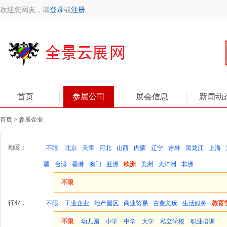
欢迎您网友，请
登录
或
注册
首页
参展公司
展会信息
新闻动
首页 > 参展企业
地区：
不限
北京
天津
河北
山西
内蒙
辽宁
吉林
黑龙江
上海
疆
台湾
香港
澳门
亚洲
欧洲
美洲
大洋洲
非洲
不限
行业：
不限
工业企业
地产园区
商业贸易
古董文玩
生活服务
教育
不限
幼儿园
小学
中学
大学
私立学校
职业培训